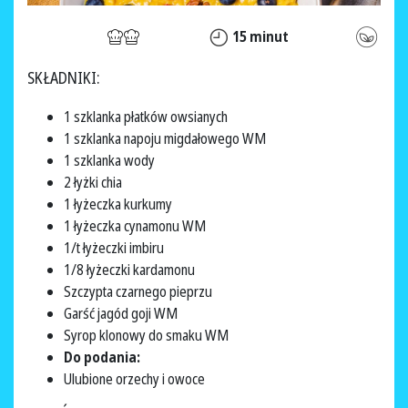
15 minut
SKŁADNIKI:
1 szklanka płatków owsianych
1 szklanka napoju migdałowego WM
1 szklanka wody
2 łyżki chia
1 łyżeczka kurkumy
1 łyżeczka cynamonu WM
1/t łyżeczki imbiru
1/8 łyżeczki kardamonu
Szczypta czarnego pieprzu
Garść jagód goji WM
Syrop klonowy do smaku WM
Do podania:
Ulubione orzechy i owoce