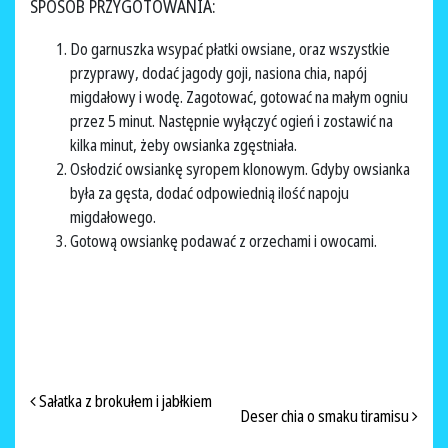
SPOSÓB PRZYGOTOWANIA:
Do garnuszka wsypać płatki owsiane, oraz wszystkie
przyprawy, dodać jagody goji, nasiona chia, napój
migdałowy i wodę. Zagotować, gotować na małym ogniu
przez 5 minut. Następnie wyłączyć ogień i zostawić na
kilka minut, żeby owsianka zgęstniała.
Osłodzić owsiankę syropem klonowym. Gdyby owsianka
była za gęsta, dodać odpowiednią ilość napoju
migdałowego.
Gotową owsiankę podawać z orzechami i owocami.
NAWIGACJA PO ARTYKUŁACH
Sałatka z brokułem i jabłkiem
Deser chia o smaku tiramisu