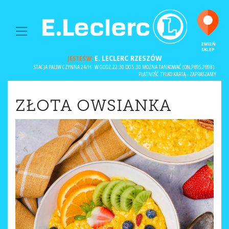
MAIN NAVIGATION
ZMIEŃ
SKLEP
E. LECLERC
RZESZÓW
JESTEŚ W:
STACJA PALIW CZYNNA 24/H
W GODZ.22:30 DO 5:30 MOŻNA TANKOWAĆ (ON,PB95,PB98)
PŁATNOŚĆ TYLKO KARTĄ - ZAPRASZAMY
ZŁOTA OWSIANKA