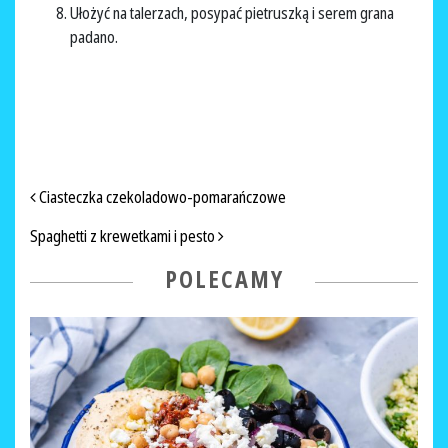
Ułożyć na talerzach, posypać pietruszką i serem grana
padano.
NAWIGACJA PO ARTYKUŁACH
Ciasteczka czekoladowo-pomarańczowe
Spaghetti z krewetkami i pesto
POLECAMY