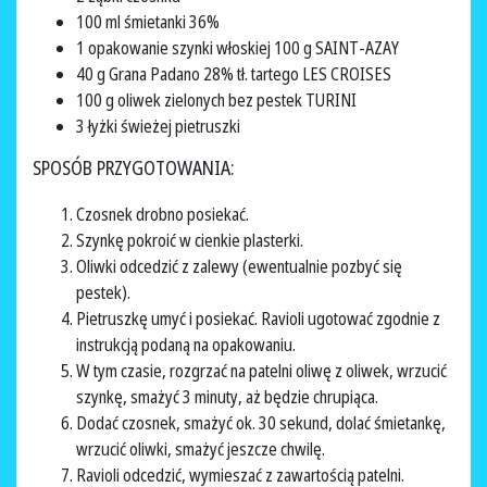
100 ml śmietanki 36%
1 opakowanie szynki włoskiej 100 g SAINT-AZAY
40 g Grana Padano 28% tł. tartego LES CROISES
100 g oliwek zielonych bez pestek TURINI
3 łyżki świeżej pietruszki
SPOSÓB PRZYGOTOWANIA:
Czosnek drobno posiekać.
Szynkę pokroić w cienkie plasterki.
Oliwki odcedzić z zalewy (ewentualnie pozbyć się
pestek).
Pietruszkę umyć i posiekać. Ravioli ugotować zgodnie z
instrukcją podaną na opakowaniu.
W tym czasie, rozgrzać na patelni oliwę z oliwek, wrzucić
szynkę, smażyć 3 minuty, aż będzie chrupiąca.
Dodać czosnek, smażyć ok. 30 sekund, dolać śmietankę,
wrzucić oliwki, smażyć jeszcze chwilę.
Ravioli odcedzić, wymieszać z zawartością patelni.