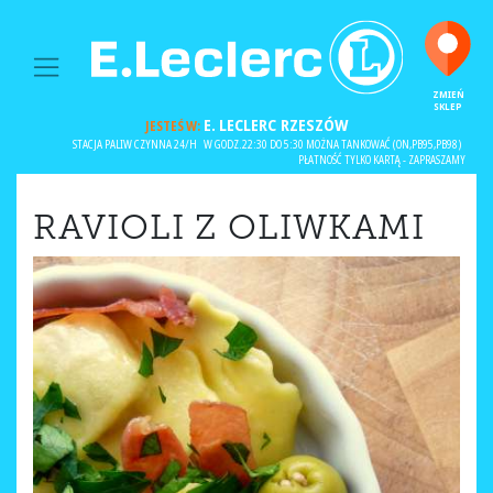
MAIN NAVIGATION
ZMIEŃ
SKLEP
E. LECLERC
RZESZÓW
JESTEŚ W:
STACJA PALIW CZYNNA 24/H
W GODZ.22:30 DO 5:30 MOŻNA TANKOWAĆ (ON,PB95,PB98)
PŁATNOŚĆ TYLKO KARTĄ - ZAPRASZAMY
RAVIOLI Z OLIWKAMI